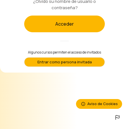
¿Olvidó su nombre de usuario o
Salta al contenido principal
contraseña?
Acceder
Algunos cursos permiten el acceso de invitados
Entrar como persona invitada
Aviso de Cookies