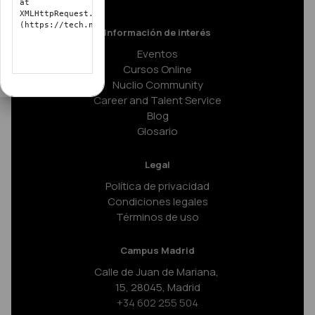
at
XMLHttpRequest.o.onerror
(https://tech.nuclio.school/lib/requirejs.php/1738068337/cor
Información de interés
Eventos
Cursos Online
Nuclio Community
Career and Talent Service
Blog
Glosario
Legal
Política de privacidad
Condiciones legales
Términos de uso
Campus Madrid
Calle de Juan de Mariana,
15, 28045, Madrid
+34 602 255 504